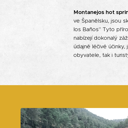
Montanejos hot spri
ve Španělsku, jsou s
los Baños" Tyto přír
nabízejí dokonalý zá
údajně léčivé účinky,
obyvatele, tak i turist