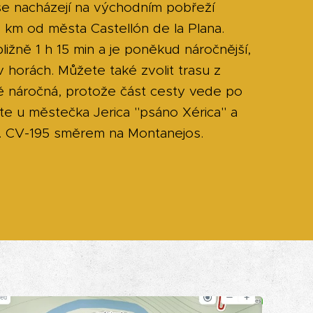
e nacházejí na východním pobřeží
0 km od města Castellón de la Plana.
ližně 1 h 15 min a je poněkud náročnější,
 horách. Můžete také zvolit trasu z
ně náročná, protože část cesty vede po
ete u městečka Jerica "psáno Xérica" a
 č. CV-195 směrem na Montanejos.