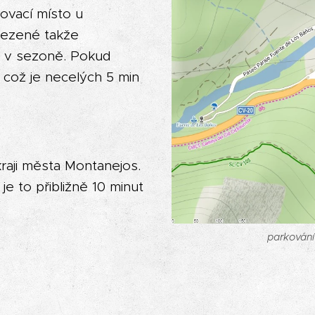
ovací místo u
mezené takže
dy v sezoně. Pokud
 což je necelých 5 min
raji města Montanejos.
e to přibližně 10 minut
parkování