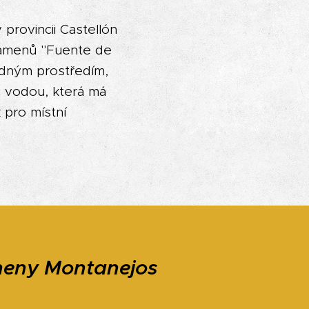
 provincii Castellón
ramenů "Fuente de
idným prostředím,
u vodou, která má
 pro místní
meny Montanejos