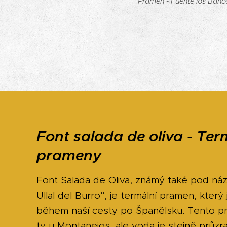
Pramen - Fuente los Baňo
Font salada de oliva - Ter
prameny
Font Salada de Oliva, známý také pod ná
Ullal del Burro", je termální pramen, který 
během naší cesty po Španělsku. Tento p
ty u Montanejos, ale voda je stejně průzra