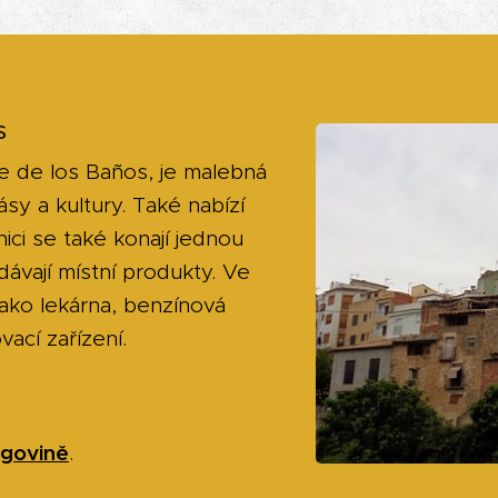
s
 de los Baños, je malebná
ásy a kultury. Také nabízí
ici se také konají jednou
dávají místní produkty. Ve
jako lekárna, benzínová
ací zařízení.
egovině
.