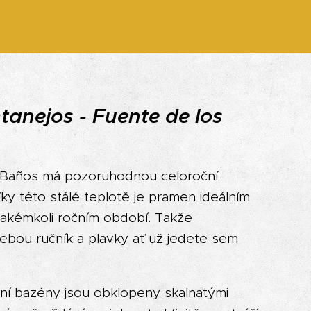
anejos - Fuente de los
 Baños má pozoruhodnou celoroční
íky této stálé teplotě je pramen ideálním
jakémkoli ročním období. Takže
ebou ručník a plavky ať už jedete sem
dní bazény jsou obklopeny skalnatými