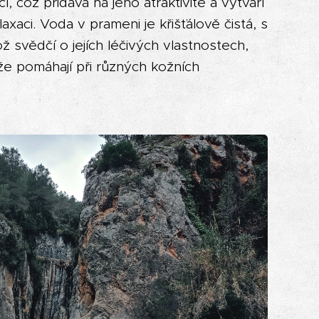
, což přidává na jeho atraktivitě a vytváří
xaci. Voda v prameni je křišťálově čistá, s
ž svědčí o jejích léčivých vlastnostech,
že pomáhají při různých kožních