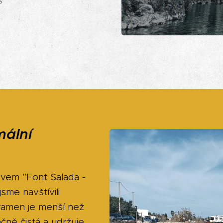
s
mální
zvem "Font Salada -
jsme navštívili
ramen je menší než
čně čistá a udržuje