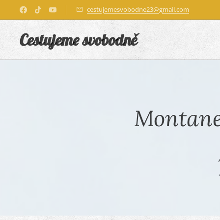
cestujemesvobodne23@gmail.com
Cestujeme
svobod
ně
Montanej