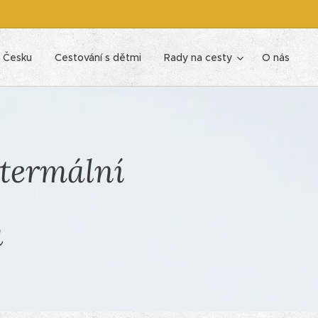
 Česku
Cestování s dětmi
Rady na cesty
O nás
 termální
u