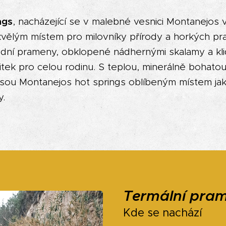
ngs
, nacházející se v malebné vesnici Montanejos v
kvělým místem pro milovníky přírody a horkých p
odní prameny, obklopené nádhernými skalamy a kl
žitek pro celou rodinu. S teplou, minerálně bohato
 jsou Montanejos hot springs oblíbeným místem jak
y.
Termální pra
Kde se nachází