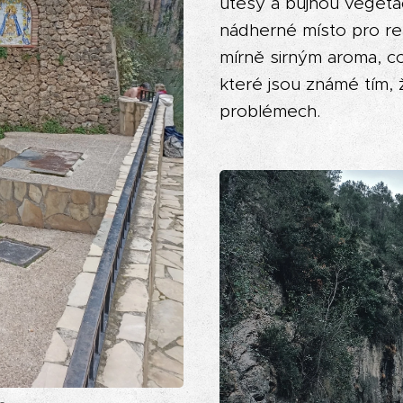
útesy a bujnou vegetací
nádherné místo pro rela
mírně sirným aroma, co
které jsou známé tím, 
problémech.