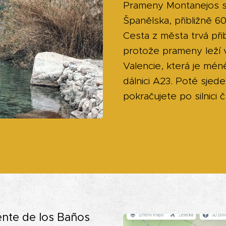
Prameny Montanejos s
Španělska, přibližně 6
Cesta z města trvá přib
protože prameny leží v
Valencie, která je mé
dálnici A23. Poté sjed
pokračujete po silnici
nte de los Baños